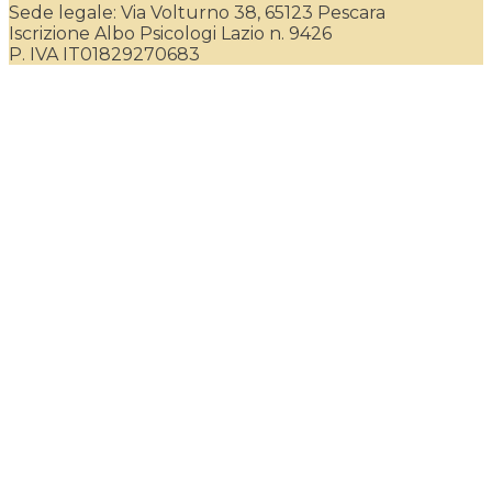
Sede legale: Via Volturno 38, 65123 Pescara
Iscrizione Albo Psicologi Lazio n. 9426
P. IVA IT01829270683