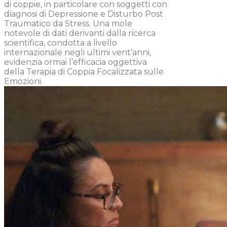
di coppie, in particolare con soggetti con
diagnosi di Depressione e Disturbo Post
Traumatico da Stress. Una mole
notevole di dati derivanti dalla ricerca
scientifica, condotta a livello
internazionale negli ultimi vent’anni,
evidenzia ormai l’efficacia oggettiva
della Terapia di Coppia Focalizzata sulle
Emozioni.