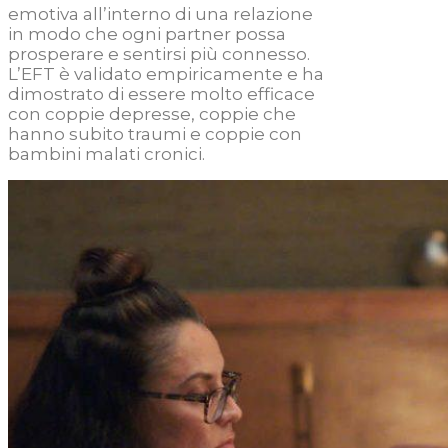
emotiva all’interno di una relazione
in modo che ogni partner possa
prosperare e sentirsi più connesso.
L’EFT è validato empiricamente e ha
dimostrato di essere molto efficace
con coppie depresse, coppie che
hanno subito traumi e coppie con
bambini malati cronici.