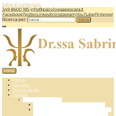
Salta al contenuto
349 8600 185
info@psicologaapescara.it
Facebook
Twitter
LinkedIn
Instagram
YouTube
Pinterest
Ricerca per:
Menu
Psicologa a Pescara – dr.ssa Sabrina Camplone
Home
Chi sono
Dicono di me
Terapia
Terapia Individuale
L’Approccio Centrato sulla Persona
L’EFT – Emotionally Focused Therapy:
la Terapia Focalizzata sulle Emozioni