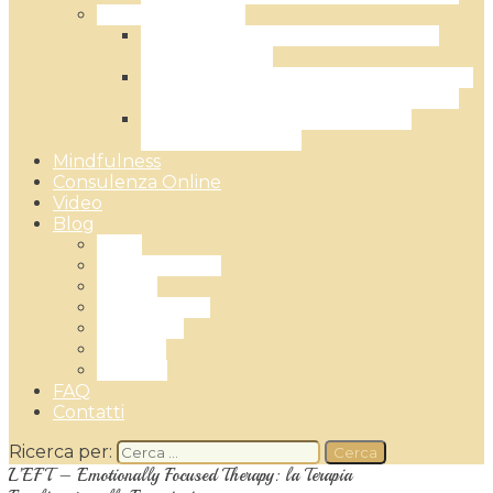
Terapia di Coppia
Corso esperienziale: la relazione di
coppia efficace
L’EFT – Emotionally Focused Therapy:
la Terapia Focalizzata sulle Emozioni
Terapia di coppia: il metodo del
Gottman Institute
Mindfulness
Consulenza Online
Video
Blog
Ansia
Cambiamento
Coppia
Mindfullness
Sessualità
Trauma
Covid 19
FAQ
Contatti
Ricerca per:
L’EFT – Emotionally Focused Therapy: la Terapia