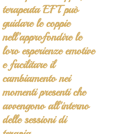
terapeuta EFT può
guidare le coppie
nell’approfondire le
loro esperienze emotive
e facilitare il
cambiamento nei
momenti presenti che
avvengono all'interno
delle sessioni di
terapia.