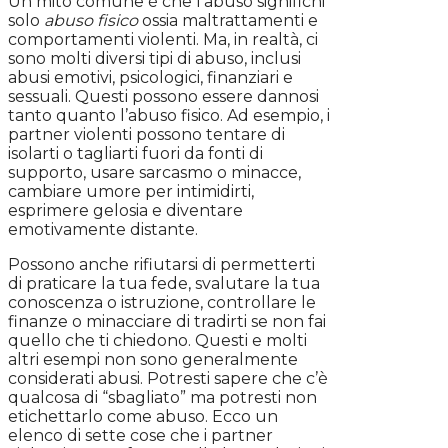
Un mito comune è che l’abuso significhi
solo
abuso fisico
ossia maltrattamenti e
comportamenti violenti. Ma, in realtà, ci
sono molti diversi tipi di abuso, inclusi
abusi emotivi, psicologici, finanziari e
sessuali. Questi possono essere dannosi
tanto quanto l’abuso fisico. Ad esempio, i
partner violenti possono tentare di
isolarti o tagliarti fuori da fonti di
supporto, usare sarcasmo o minacce,
cambiare umore per intimidirti,
esprimere gelosia e diventare
emotivamente distante.
Possono anche rifiutarsi di permetterti
di praticare la tua fede, svalutare la tua
conoscenza o istruzione, controllare le
finanze o minacciare di tradirti se non fai
quello che ti chiedono. Questi e molti
altri esempi non sono generalmente
considerati abusi. Potresti sapere che c’è
qualcosa di “sbagliato” ma potresti non
etichettarlo come abuso. Ecco un
elenco di sette cose che i partner