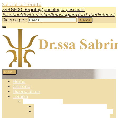
Salta al contenuto
349 8600 185
info@psicologaapescara.it
Facebook
Twitter
LinkedIn
Instagram
YouTube
Pinterest
Ricerca per:
Menu
Psicologa a Pescara – dr.ssa Sabrina Camplone
Home
Chi sono
Dicono di me
Terapia
Terapia Individuale
L’Approccio Centrato sulla Persona
L’EFT – Emotionally Focused Therapy:
la Terapia Focalizzata sulle Emozioni