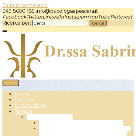
Salta al contenuto
349 8600 185
info@psicologaapescara.it
Facebook
Twitter
LinkedIn
Instagram
YouTube
Pinterest
Ricerca per:
Menu
Psicologa a Pescara – dr.ssa Sabrina Camplone
Home
Chi sono
Dicono di me
Terapia
Terapia Individuale
L’Approccio Centrato sulla Persona
L’EFT – Emotionally Focused Therapy:
la Terapia Focalizzata sulle Emozioni