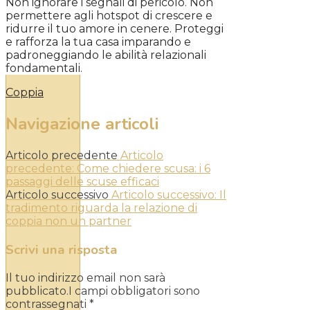
Non ignorare i segnali di pericolo. Non
permettere agli hotspot di crescere e
ridurre il tuo amore in cenere. Proteggi
e rafforza la tua casa imparando e
padroneggiando le abilità relazionali
fondamentali.
Coppia
Navigazione articoli
Articolo precedente
Articolo
precedente:
Come chiedere scusa: i 6
passaggi delle scuse efficaci
Articolo successivo
Articolo successivo:
Il
tradimento riguarda la relazione di
coppia non un partner
Scrivi una risposta
Il tuo indirizzo email non sarà
pubblicato.I campi obbligatori sono
contrassegnati
*