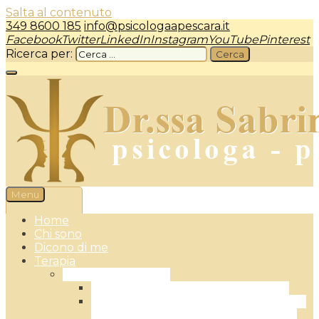
Salta al contenuto
349 8600 185
info@psicologaapescara.it
Facebook
Twitter
LinkedIn
Instagram
YouTube
Pinterest
Ricerca per:
Menu
Psicologa a Pescara – dr.ssa Sabrina Camplone
Home
Chi sono
Dicono di me
Terapia
Terapia Individuale
L’Approccio Centrato sulla Persona
L’EFT – Emotionally Focused Therapy:
la Terapia Focalizzata sulle Emozioni