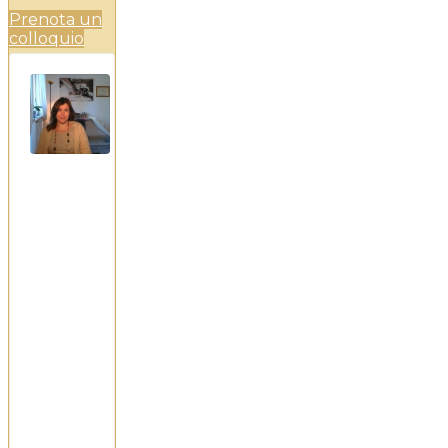
Prenota un
colloquio