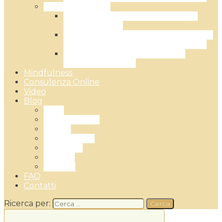
Terapia di Coppia
Corso esperienziale: la relazione di
coppia efficace
L’EFT – Emotionally Focused Therapy:
la Terapia Focalizzata sulle Emozioni
Terapia di coppia: il metodo del
Gottman Institute
Mindfulness
Consulenza Online
Video
Blog
Ansia
Cambiamento
Coppia
Mindfullness
Sessualità
Trauma
Covid 19
FAQ
Contatti
Ricerca per: