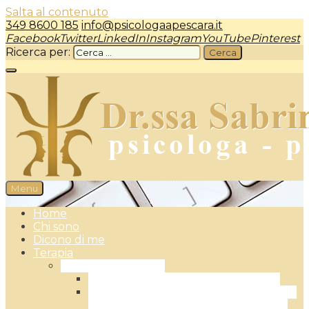
Salta al contenuto
349 8600 185
info@psicologaapescara.it
Facebook
Twitter
LinkedIn
Instagram
YouTube
Pinterest
Ricerca per:
Menu
Psicologa a Pescara – dr.ssa Sabrina Camplone
Home
Chi sono
Dicono di me
Terapia
Terapia Individuale
L’Approccio Centrato sulla Persona
L’EFT – Emotionally Focused Therapy:
la Terapia Focalizzata sulle Emozioni