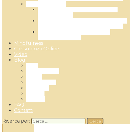
Terapia di Coppia
Corso esperienziale: la relazione di
coppia efficace
L’EFT – Emotionally Focused Therapy:
la Terapia Focalizzata sulle Emozioni
Terapia di coppia: il metodo del
Gottman Institute
Mindfulness
Consulenza Online
Video
Blog
Ansia
Cambiamento
Coppia
Mindfullness
Sessualità
Trauma
Covid 19
FAQ
Contatti
Ricerca per: