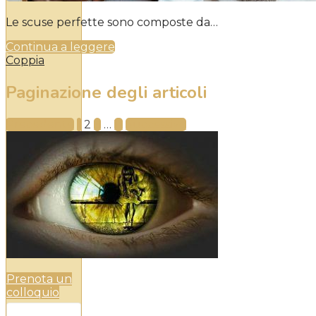
Le scuse perfette sono composte da…
Continua a leggere
Coppia
Paginazione degli articoli
Precedente
1
2
3
…
11
Successivo
Prenota un
colloquio